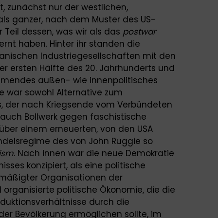
, zunächst nur der westlichen,
 als ganzer, nach dem Muster des US-
 Teil dessen, was wir als das
postwar
rnt haben. Hinter ihr standen die
anischen Industriegesellschaften mit den
er ersten Hälfte des 20. Jahrhunderts und
hmendes außen- wie innenpolitisches
 war sowohl Alternative zum
s, der nach Kriegsende vom Verbündeten
auch Bollwerk gegen faschistische
über einem erneuerten, von den USA
handelsregime des von John Ruggie so
i
sm
. Nach innen war die neue Demokratie
sses konzipiert, als eine politische
gemäßigter Organisationen der
l organisierte politische Ökonomie, die die
oduktionsverhältnisse durch die
 der Bevölkerung ermöglichen sollte, im