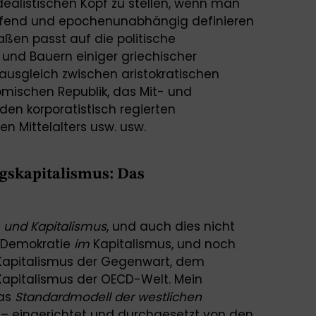
dealistischen Kopf zu stellen, wenn man
fend und epochenunabhängig definieren
rmaßen passt auf die politische
und Bauern einiger griechischer
ausgleich zwischen aristokratischen
ömischen Republik, das Mit- und
den korporatistisch regierten
n Mittelalters usw. usw.
gskapitalismus: Das
e
und Kapitalismus
, und auch dies nicht
s Demokratie
i
m
Kapitalismus, und noch
 Kapitalismus der Gegenwart, dem
Kapitalismus der OECD-Welt. Mein
das
S
tandardmode
ll
der westlichen
– eingerichtet und durchgesetzt von den