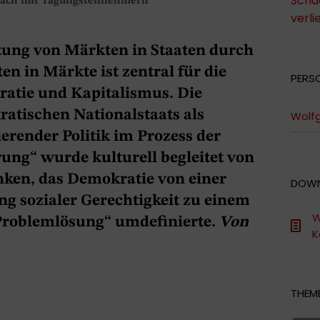
Scha
präch mit Tagungsteilnehmern
verli
tung von Märkten in Staaten durch
en in Märkte ist zentral für die
PERS
atie und Kapitalismus. Die
tischen Nationalstaats als
Wolf
ierender Politik im Prozess der
ung“ wurde kulturell begleitet von
ken, das Demokratie von einer
DOW
ung sozialer Gerechtigkeit zu einem
W
„Problemlösung“ umdefinierte.
Von
K
THEME