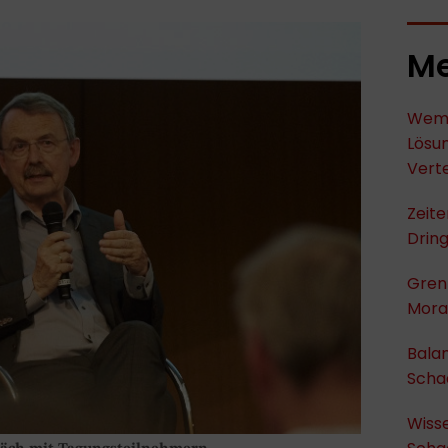
Me
Wem 
Lösu
Verte
Zeit
Dring
Gren
Moral
Bala
Scha
Wiss