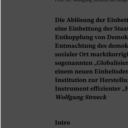
Prof. Dr. Wolfgang Streeck im Ges
Die Ablösung der Einbet
eine Einbettung der Staat
Entkopplung von Demokr
Entmachtung des demokra
sozialer Ort marktkorrig
sogenannten „Globalisier
einem neuen Einheitsden
Institution zur Herstell
Instrument effizienter 
W
o
lf
gang
Streeck
Intro