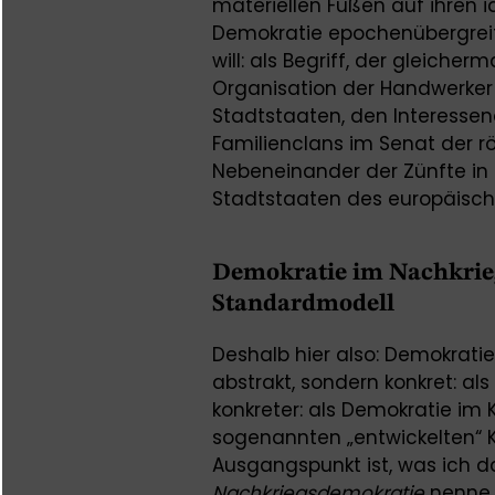
materiellen Füßen auf ihren i
Demokratie epochenübergrei
will: als Begriff, der gleiche
Organisation der Handwerker 
Stadtstaaten, den Interessen
Familienclans im Senat der r
Nebeneinander der Zünfte in 
Stadtstaaten des europäische
Demokratie im Nachkrie
Standardmodell
Deshalb hier also: Demokrati
abstrakt, sondern konkret: al
konkreter: als Demokratie im
sogenannten „entwickelten“ 
Ausgangspunkt ist, was ich 
Nachkriegsdemokratie
nenne 