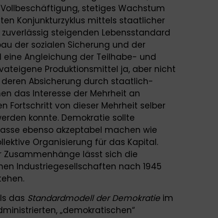
Vollbeschäftigung, stetiges Wachstum
en Konjunkturzyklus mittels staatlicher
 zuverlässig steigenden Lebensstandard
bau der sozialen Sicherung und der
d eine Angleichung der Teilhabe- und
vateigene Produktionsmittel ja, aber nicht
nd deren Absicherung durch staatlich-
enen das Interesse der Mehrheit an
n Fortschritt von dieser Mehrheit selber
erden konnte. Demokratie sollte
rklasse ebenso akzeptabel machen wie
ektive Organisierung für das Kapital.
r Zusammenhänge lässt sich die
hen Industriegesellschaften nach 1945
tehen.
als das
S
tandardmode
ll
der Demokratie
im
ministrierten, „demokratischen“