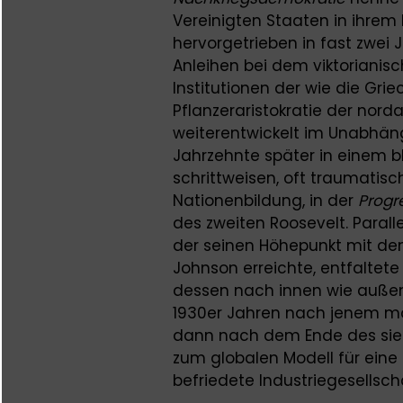
Vereinigten Staaten in ihrem 
hervorgetrieben in fast zwei
Anleihen bei dem viktorianisc
Institutionen der wie die Gr
Pflanzeraristokratie der nor
weiterentwickelt im Unabhäng
Jahrzehnte später in einem bl
schrittweisen, oft traumatis
Nationenbildung, in der
P
rogr
des zweiten Roosevelt. Paral
der seinen Höhepunkt mit d
Johnson erreichte, entfaltete
dessen nach innen wie außen
1930er Jahren nach jenem mo
dann nach dem Ende des sie
zum globalen Modell für eine
befriedete Industriegesellsch