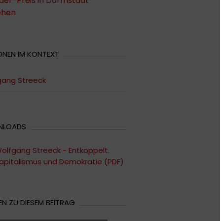
der-Preis in Darmstadt
ehen
ONEN IM KONTEXT
gang Streeck
NLOADS
olfgang Streeck - Entkoppelt.
apitalismus und Demokratie (PDF)
N ZU DIESEM BEITRAG