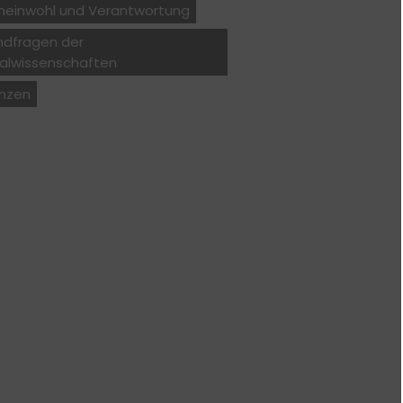
einwohl und Verantwortung
ndfragen der
ialwissenschaften
anzen