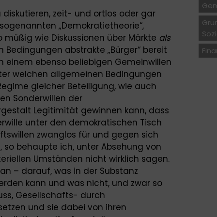
Gem
 diskutieren, zeit- und ortlos oder gar
Gru
r sogenannten „Demokratietheorie“,
Soz
o müßig wie Diskussionen über Märkte
als
n Bedingungen abstrakte „Bürger“ bereit
Fin
“ in einem ebenso beliebigen Gemeinwillen
nter welchen allgemeinen Bedingungen
Regime gleicher Beteiligung, wie auch
en Sonderwillen der
gestalt Legitimität gewinnen kann, dass
rwille unter den demokratischen Tisch
ftswillen zwanglos für und gegen sich
h, so behaupte ich, unter Absehung von
eriellen Umständen nicht wirklich sagen.
an – darauf, was in der Substanz
rden kann und was nicht, und zwar so
uss, Gesellschafts- durch
etzen und sie dabei von ihren