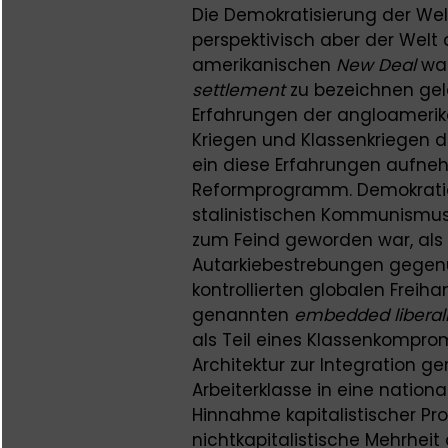
Die Demokratisierung der Welt
perspektivisch aber der Welt
amerikanischen
New Deal
war
settlement
zu bezeichnen gele
Erfahrungen der angloamerik
Kriegen und Klassenkriegen d
ein diese Erfahrungen aufne
Reformprogramm. Demokratie
stalinistischen Kommunismu
zum Feind geworden war, als 
Autarkiebestrebungen gegen
kontrollierten globalen Frei
genannten
embedded
li
bera
l
als Teil eines Klassenkompromi
Architektur zur Integration 
Arbeiterklasse in eine nationa
Hinnahme kapitalistischer Pr
nichtkapitalistische Mehrheit