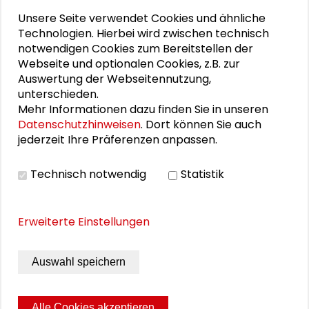
Unsere Seite verwendet Cookies und ähnliche
Städtebauliche Kriminalprävention
Technologien. Hierbei wird zwischen technisch
notwendigen Cookies zum Bereitstellen der
Der Verein Gesellschaft und Polizei i.Gr.
Webseite und optionalen Cookies, z.B. zur
Auswertung der Webseitennutzung,
Workshop: Gesellschaft und Polizei
unterschieden.
Mehr Informationen dazu finden Sie in unseren
Städtebauliche Kriminalprävention
Datenschutzhinweisen
. Dort können Sie auch
jederzeit Ihre Präferenzen anpassen.
Polizeialltag und Antisemitismus
Technisch notwendig
Statistik
THEMEN ZU DIESEM BEITRAG
Erweiterte Einstellungen
Demokratie und Engagement
Stadtentwicklung und Wohnen
Auswahl speichern
Nachhaltige Entwicklung
Urbane Unsicherheit
Alle Cookies akzeptieren