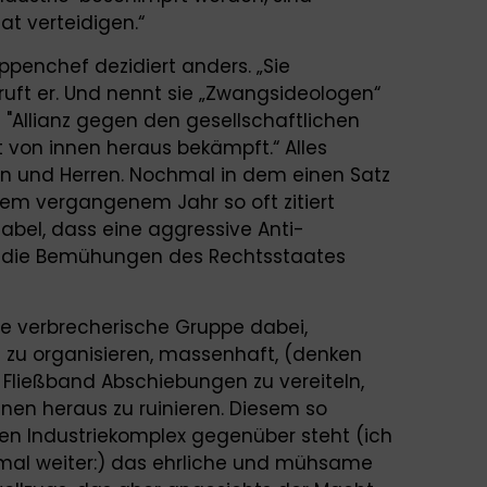
aat verteidigen.“
penchef dezidiert anders. „Sie
ruft er. Und nennt sie „Zwangsideologen“
ne "Allianz gegen den gesellschaftlichen
t von innen heraus bekämpft.“ Alles
en und Herren. Nochmal in dem einen Satz
em vergangenem Jahr so oft zitiert
ptabel, dass eine aggressive Anti-
t die Bemühungen des Rechtsstaates
ine verbrecherische Gruppe dabei,
zu organisieren, massenhaft, (denken
m Fließband Abschiebungen zu vereiteln,
nen heraus zu ruinieren. Diesem so
hen Industriekomplex gegenüber steht (ich
 mal weiter:) das ehrliche und mühsame