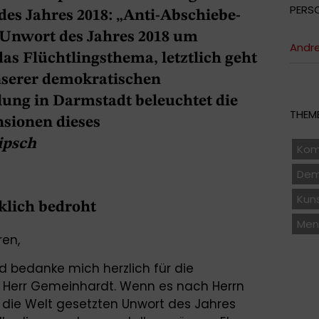
PERS
es Jahres 2018: „Anti-Abschiebe-
m Unwort des Jahres 2018 um
Andre
das Flüchtlingsthema, letztlich geht
nserer demokratischen
llung in Darmstadt beleuchtet die
THEME
sionen dieses
ipsch
Kom
Dem
Kuns
klich bedroht
Men
ren,
nd bedanke mich herzlich für die
r Herr Gemeinhardt. Wenn es nach Herrn
 die Welt gesetzten Unwort des Jahres