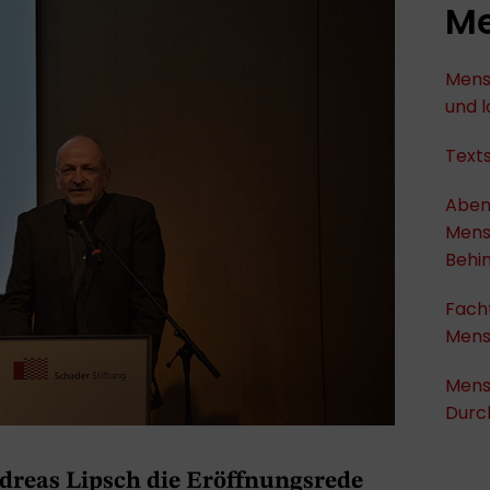
Me
Mens
und 
Text
Aben
Mens
Behi
Fach
Mens
Mens
Durc
ndreas Lipsch die Eröffnungsrede