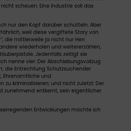
nicht scheuen. Eine Industrie soll das
ach nur den Kopf darüber schütteln. Aber
hrlich, weil diese vergiftete Story von
, die mittlerweile ja nicht nur Herr
 andere wiederholen und weitererzählen,
Räuberpistole. Jedenfalls zeitigt sie
 Ich nenne vier: Der Abschiebungsvollzug
en; die Entrechtung Schutzsuchender
nt, Ehrenamtliche und
zu kriminalisieren; und nicht zuletzt: Der
rd zunehmend entkernt, sein eigentlicher
t.
niserregenden Entwicklungen möchte ich