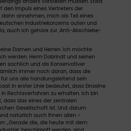
llerdings anders vorstellen müssen. Etwa
f den Impuls eines Vertreters der
s dann annehmen, mich als Teil eines
deutschen Industriekonzerns outen und
Ja, auch ich gehöre zur ‚Anti-Abschiebe-
meine Damen und Herren. Ich möchte
sch werden. Herrn Dobrindt und seinen
en sachlich und als Konservativer
nämlich immer noch daran, dass die
ür uns alle handlungsleitend sein
aat in erster Linie bedeutet, dass Einzelne
 in Rechtsverfahren zu erhalten. Ich bin
 dass das eines der zentralen
schen Gesellschaft ist. Und darum
und natürlich auch Ihnen allen –
en: „Gerade die, die heute mit dem
ndustrie‘ beschimpft werden, sind