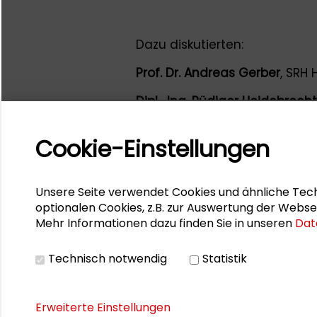
Dazu diskutierten:
Prof. Dr. Andreas Gerber
, SRH
Dipl.-Ing. Rüdiger Heidebrecht
Internationale Zusammenarb
Cookie-Einstellungen
Dr. Annabelle Houdret
, Deutsc
Rolf Stahlhofen
, Water is Rig
Unsere Seite verwendet Cookies und ähnliche Tech
Moderation:
Prof. Dr. Ulrike Ga
optionalen Cookies, z.B. zur Auswertung der Webse
Mehr Informationen dazu finden Sie in unseren
Dat
Technisch notwendig
Statistik
Ihr Ansprechpartner ist
Denni
Erweiterte Einstellungen