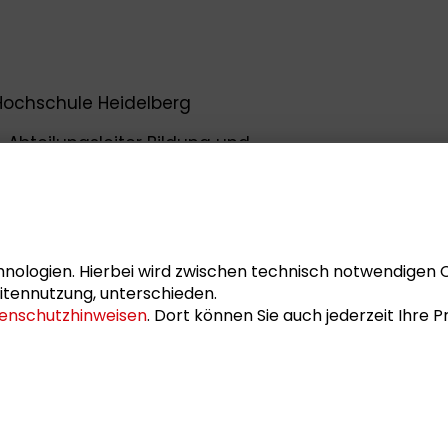
 Hochschule Heidelberg
, Abteilungsleiter Bildung und
eit, DWA
hes Institut für Entwicklungspolitik (DIE)
ht Foundation
nologien. Hierbei wird zwischen technisch notwendigen 
yh
, SRH Hochschule Heidelberg
itennutzung, unterschieden.
enschutzhinweisen
. Dort können Sie auch jederzeit Ihre
s Weis
.