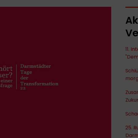
Ak
Ve
11. I
"Dem
Schlü
mor
Zusa
Zukun
Scha
25. R
Darm