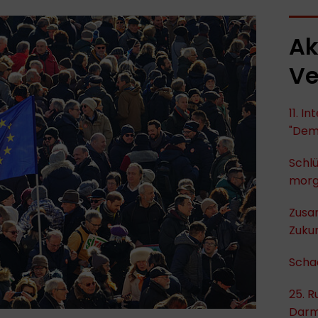
Ak
Ve
11. I
"Dem
Schlü
mor
Zusa
Zukun
Scha
25. R
Darm