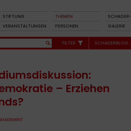
STIFTUNG
THEMEN
SCHADER-
VERANSTALTUNGEN
PERSONEN
GALERIE
FILTER
SCHADERBLOG
odiumsdiskussion:
emokratie – Erziehen
onds?
ENGAGEMENT