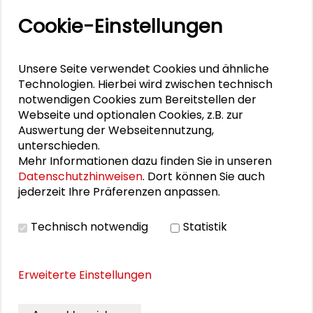
Rainer Hermann
Cookie-Einstellungen
Katharina Lumpp
Unsere Seite verwendet Cookies und ähnliche
Stephan Stetter
Technologien. Hierbei wird zwischen technisch
notwendigen Cookies zum Bereitstellen der
Joachim Rücker
Webseite und optionalen Cookies, z.B. zur
Auswertung der Webseitennutzung,
unterschieden.
Mehr Informationen dazu finden Sie in unseren
Datenschutzhinweisen
. Dort können Sie auch
DOWNLOADS
jederzeit Ihre Präferenzen anpassen.
Programm Außenpolitik live -
Technisch notwendig
Statistik
Stabilitätspartnerschaft (PDF)
Erweiterte Einstellungen
BILDERGALERIE