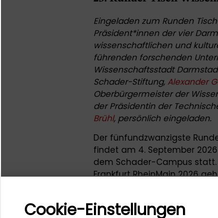
Eingeladen zum Runden Tisch 
Präsident*innen der vier Darm
wissenschaftlichen und kultur
führenden forschenden Unte
Wissenschaftsstadt Darmstadt 
Schader-Stiftung,
Alexander 
Oberbürgermeister der Wisse
der Präsidentin der Technisch
Brühl
, persönlich eingeladen.
Der fünfundzwanzigste Rund
findet am 4. September 2026
dem Schader-Campus statt. A
Frankfurt RheinMain 2026 geh
Runden Tischs, der für gewöh
Leitungsspitzen der Darmstäd
Cookie-Einstellungen
mit den Gästen des Festival