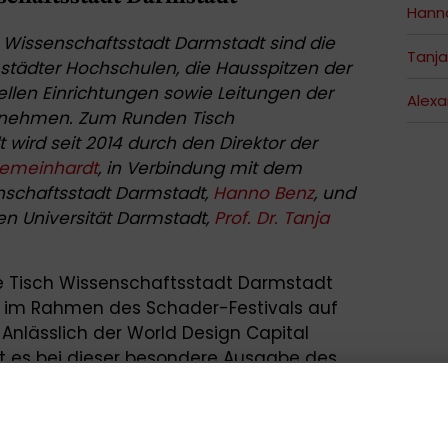
Hann
Wissenschaftsstadt Darmstadt sind die
Tanja
städter Hochschulen, die Hausspitzen der
ellen Einrichtungen sowie Leitungen der
Alex
rnehmen. Zum Runden Tisch
wird seit 2014 durch den Direktor der
Gemeinhardt
, in Verbindung mit dem
nschaftsstadt Darmstadt,
Hanno Benz
, und
en Universität Darmstadt,
Prof. Dr. Tanja
e Tisch Wissenschaftsstadt Darmstadt
 im Rahmen des Schader-Festivals auf
nlässlich der World Design Capital
t es bei dieser besondere Ausgabe des
nlich ein geschlossenes Format mit den
ter Institutionen ist, um den Austausch
s zum Thema Demokratie: Wie stehen wir