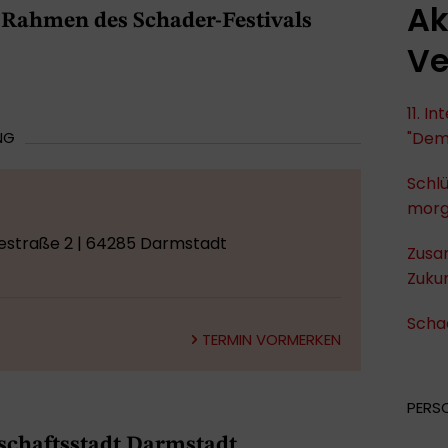
Ak
 Rahmen des Schader-Festivals
Ve
11. I
NG
"Dem
Schlü
mor
hestraße 2 | 64285 Darmstadt
Zusa
Zukun
Scha
TERMIN VORMERKEN
PERS
schaftsstadt Darmstadt