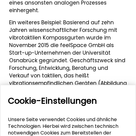
eines ansonsten analogen Prozesses
einhergeht.
Ein weiteres Beispiel: Basierend auf zehn
Jahren wissenschaftlicher Forschung mit
vibrotaktilen Kompassgurten wurde im
November 2015 die feelSpace GmbH als
Start-up-Unternehmen der Universität
Osnabrück gegründet. Geschäftszweck sind
Forschung, Entwicklung, Beratung und
Verkauf von taktilen, das heißt
vibrationsempfindlichen Geräten (Abbildung
3 und 4 in der Bildergalerie). Das
Gründungsteam besteht aus Silke Kärcher,
Cookie-Einstellungen
6
Jessika Schwandt und Susan Wache.
Im
September 2016 wurde das Unternehmen ins
Unsere Seite verwendet Cookies und ähnliche
ESA BIC-Netzwerk aufgenommen, hat
Technologien. Hierbei wird zwischen technisch
daraufhin seinen Unternehmenssitz nach
notwendigen Cookies zum Bereitstellen der