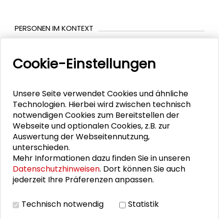
PERSONEN IM KONTEXT
Alexander Gemeinhardt
Cookie-Einstellungen
Katharina Gerarts
Unsere Seite verwendet Cookies und ähnliche
Technologien. Hierbei wird zwischen technisch
notwendigen Cookies zum Bereitstellen der
DOWNLOADS
Webseite und optionalen Cookies, z.B. zur
Auswertung der Webseitennutzung,
Programmflyer (PDF)
unterschieden.
Mehr Informationen dazu finden Sie in unseren
Vortrag Kinderfreundliche Kommunen
Datenschutzhinweisen
. Dort können Sie auch
Vortrag Prof. Waldemar Stange
jederzeit Ihre Präferenzen anpassen.
Vortrag Kinderfreundliche Kommunen aus
Technisch notwendig
Statistik
Praxissicht