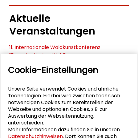
Aktuelle
Veranstaltungen
11. Internationale Waldkunstkonferenz
"Demokratischer Wald"
Cookie-Einstellungen
Schlüsseltexte für die Wirtschaft von morgen
Zusammen mehr erreichen – Zukunftsbündnis im
Unsere Seite verwendet Cookies und ähnliche
Dialog
Technologien. Hierbei wird zwischen technisch
notwendigen Cookies zum Bereitstellen der
Schader-Festival 2026
Webseite und optionalen Cookies, z.B. zur
Auswertung der Webseitennutzung,
25. Runder Tisch Wissenschaftsstadt Darmstadt
unterschieden.
Mehr Informationen dazu finden Sie in unseren
Datenschutzhinweisen
. Dort können Sie auch