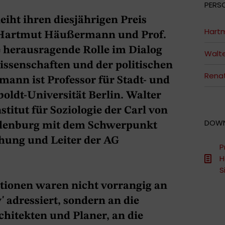
PERS
eiht ihren diesjährigen Preis
Hart
 Hartmut Häußermann und Prof.
re herausragende Rolle im Dialog
Walte
issenschaften und der politischen
Rena
ann ist Professor für Stadt- und
oldt-Universität Berlin. Walter
stitut für Soziologie der Carl von
DOW
Oldenburg mit dem Schwerpunkt
chung und Leiter der AG
P
H
S
ationen waren nicht vorrangig an
' adressiert, sondern an die
hitekten und Planer, an die