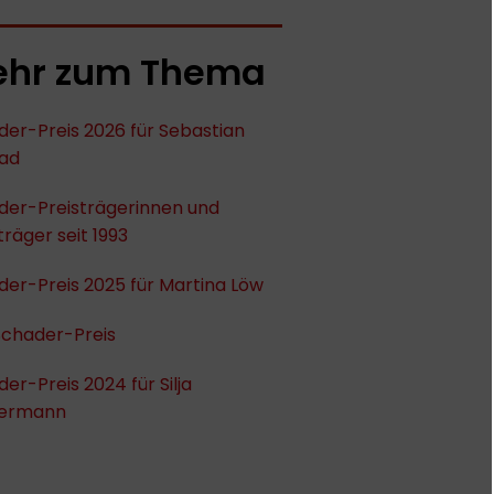
hr zum Thema
er-Preis 2026 für Sebastian
ad
der-Preisträgerinnen und
träger seit 1993
er-Preis 2025 für Martina Löw
Schader-Preis
er-Preis 2024 für Silja
ermann