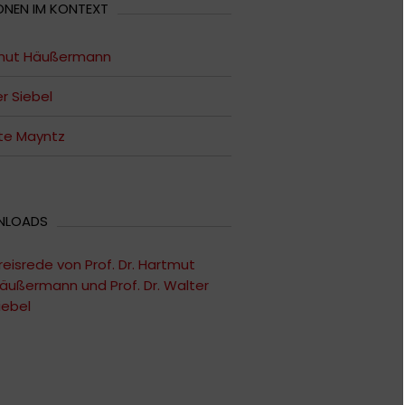
ONEN IM KONTEXT
mut Häußermann
r Siebel
te Mayntz
NLOADS
reisrede von Prof. Dr. Hartmut
äußermann und Prof. Dr. Walter
iebel