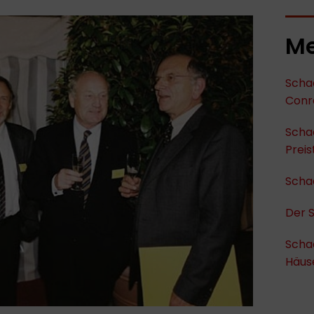
Me
Schad
Conr
Scha
Preis
Schad
Der 
Schad
Häus