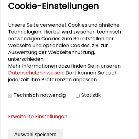
Cookie-Einstellungen
Mehr zum Thema
Unsere Seite verwendet Cookies und ähnliche
Schader-Preis 2026 für Sebastian Conrad
Technologien. Hierbei wird zwischen technisch
notwendigen Cookies zum Bereitstellen der
Schader-Preisträgerinnen und Preisträger seit
Webseite und optionalen Cookies, z.B. zur
1993
Auswertung der Webseitennutzung,
unterschieden.
Schader-Preis 2025 für Martina Löw
Mehr Informationen dazu finden Sie in unseren
Datenschutzhinweisen
. Dort können Sie auch
Der Schader-Preis
jederzeit Ihre Präferenzen anpassen.
Schader-Preis 2024 für Silja Häusermann
Technisch notwendig
Statistik
Erweiterte Einstellungen
PERSONEN IM KONTEXT
Erika Spiegel
Auswahl speichern