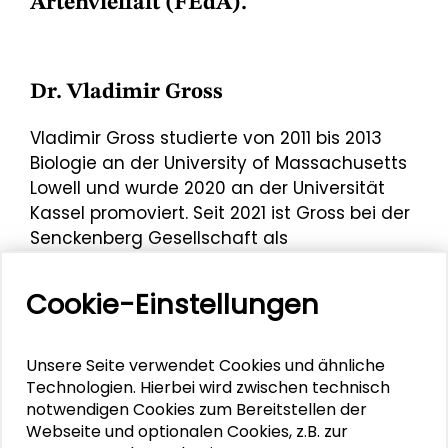
Artenvielfalt (FEdA).
Dr. Vladimir Gross
Vladimir Gross studierte von 2011 bis 2013
Biologie an der University of Massachusetts
Lowell und wurde 2020 an der Universität
Kassel promoviert. Seit 2021 ist Gross bei der
Senckenberg Gesellschaft als
Wissenschaftlicher Mitarbeiter der
Koordinationsstelle BMBF-
Cookie-Einstellungen
Forschungsinitiative zum Erhalt der
Artenvielfalt (FEdA) tätig.
Unsere Seite verwendet Cookies und ähnliche
Am 14. Juni 2023 wirkte er bei der Gestaltung
Technologien. Hierbei wird zwischen technisch
des
Workshops "Öffentliche und gewerbliche
notwendigen Cookies zum Bereitstellen der
Flächen biodivers und klimangepasst
Webseite und optionalen Cookies, z.B. zur