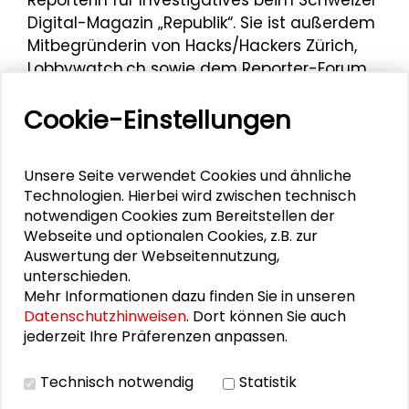
Digital-Magazin „Republik“. Sie ist außerdem
Mitbegründerin von Hacks/Hackers Zürich,
Lobbywatch.ch sowie dem Reporter-Forum
Schweiz.
Cookie-Einstellungen
Sylke Gruhnwald war Podiumsdiskuskutantin
bei der
Veranstaltung „Mit Evidenz und
Erkenntnis gegen 'alternative Fakten'? Zum
Unsere Seite verwendet Cookies und ähnliche
Verhältnis von von Wissenschaft, Medien
Technologien. Hierbei wird zwischen technisch
notwendigen Cookies zum Bereitstellen der
und Politik im digitalen Zeitalter“
im Juli 2018
Webseite und optionalen Cookies, z.B. zur
im Schader-Forum.
Auswertung der Webseitennutzung,
unterschieden.
Mehr Informationen dazu finden Sie in unseren
Datenschutzhinweisen
. Dort können Sie auch
Personen im Kontext
jederzeit Ihre Präferenzen anpassen.
Jens Steffek
Technisch notwendig
Statistik