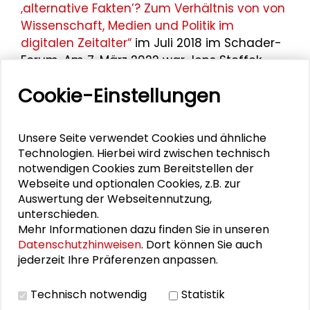
‚alternative Fakten’? Zum Verhältnis von von
Wissenschaft, Medien und Politik im
digitalen Zeitalter“
im Juli 2018 im Schader-
Forum. Am 7. März 2022 war Jens Steffek
Gesprächspartner im Rahmen der
Cookie-Einstellungen
öffentlichen Podiumsdiskussion
„Krieg in
Europa. Einschätzungen zur Lage in
Osteuropa und deren Folgen“
.
Unsere Seite verwendet Cookies und ähnliche
Technologien. Hierbei wird zwischen technisch
notwendigen Cookies zum Bereitstellen der
Webseite und optionalen Cookies, z.B. zur
Auswertung der Webseitennutzung,
unterschieden.
Personen im Kontext
Mehr Informationen dazu finden Sie in unseren
Datenschutzhinweisen
. Dort können Sie auch
jederzeit Ihre Präferenzen anpassen.
Hans Jürgen Prömel
Andrea Rapp
Technisch notwendig
Statistik