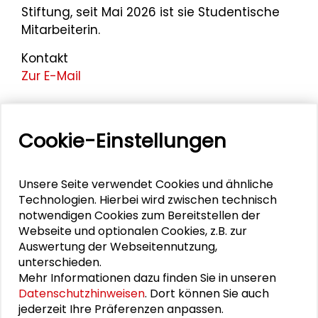
Stiftung, seit Mai 2026 ist sie Studentische
Mitarbeiterin.
Kontakt
Zur E-Mail
Cookie-Einstellungen
Personen im Kontext
Alexander Gemeinhardt
Unsere Seite verwendet Cookies und ähnliche
Technologien. Hierbei wird zwischen technisch
Luise Spieker
notwendigen Cookies zum Bereitstellen der
Webseite und optionalen Cookies, z.B. zur
Gösta Gantner
Auswertung der Webseitennutzung,
unterschieden.
Özlem Zahra Eren
Mehr Informationen dazu finden Sie in unseren
Datenschutzhinweisen
. Dort können Sie auch
jederzeit Ihre Präferenzen anpassen.
Benjamin Stehl