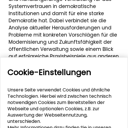
Systemvertrauen in demokratische
Institutionen und damit für eine starke
Demokratie hat. Dabei verbindet sie die
Analyse aktueller Herausforderungen und
Probleme mit konkreten Vorschlägen für die
Modernisierung und Zukunftsfähigkeit der
öffentlichen Verwaltung sowie einem Blick
auf erfolgreiche Praxisbeispiele aus anderen
Ländern.
Cookie-Einstellungen
Im Vorfeld der Buchvorstellung nahm sie
zudem an einer
internen Gesprächsrunde
teil, die den Austausch zu Fragen der
Unsere Seite verwendet Cookies und ähnliche
Technologien. Hierbei wird zwischen technisch
Demokratisierung, der Kommunalfinanzen
notwendigen Cookies zum Bereitstellen der
sowie der Rolle von Kommunen als Orten
Webseite und optionalen Cookies, z.B. zur
der Integration ermöglichte.
Auswertung der Webseitennutzung,
unterschieden.
Mehr Informationen dazu finden Sie in unseren