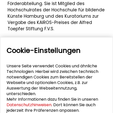
Förderabteilung. Sie ist Mitglied des
Hochschulrates der Hochschule für bildende
Künste Hamburg und des Kuratoriums zur
Vergabe des KAIROS-Preises der Alfred
Toepfer Stiftung F.V.S.
Von 2014 bis 2017 war Heike Catherina
Mertens Mitglied im Beirat der Galerie der
Cookie-Einstellungen
Schader-Stiftung.
Unsere Seite verwendet Cookies und ähnliche
Technologien. Hierbei wird zwischen technisch
notwendigen Cookies zum Bereitstellen der
Webseite und optionalen Cookies, z.B. zur
Personen im Kontext
Auswertung der Webseitennutzung,
unterschieden.
Mehr Informationen dazu finden Sie in unseren
Dagmar Danko
Datenschutzhinweisen
. Dort können Sie auch
jederzeit Ihre Präferenzen anpassen.
Christian Steuerwald