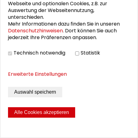
Webseite und optionalen Cookies, z.B. zur
Auswertung der Webseitennutzung,
unterschieden.
Mehr Informationen dazu finden Sie in unseren
Datenschutzhinweisen
. Dort können Sie auch
Sounding Board „Sozioskop“: Soziologie
jederzeit Ihre Präferenzen anpassen.
kommunizieren
Das neue Online-Format „Sozioskop“, das versucht,
Technisch notwendig
Statistik
junge Menschen für sozialwissenschaftliche
Themen zu begeistern, sucht Feedback und
Förderung. Ein digitales Sounding Board
Erweiterte Einstellungen
brachte deshalb Soziolog*innen, Medienschaffende
und andere Interessierte zusammen.
Auswahl speichern
MEHR ERFAHREN
Alle Cookies akzeptieren
ÖFFENTLICHE WISSENSCHAFT