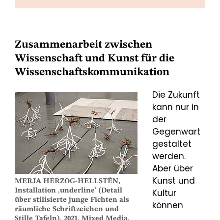
Zusammenarbeit zwischen
Wissenschaft und Kunst für die
Wissenschaftskommunikation
Die Zukunft
kann nur in
der
Gegenwart
gestaltet
werden.
Aber über
Kunst und
MERJA HERZOG-HELLSTÉN,
Installation ‚underline' (Detail
Kultur
über stilisierte junge Fichten als
können
räumliche Schriftzeichen und
Stille Tafeln), 2021, Mixed Media,