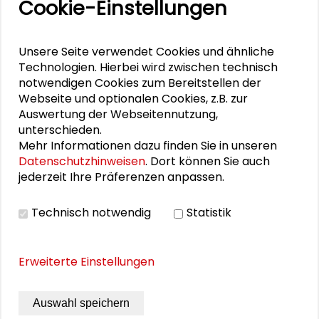
Cookie-Einstellungen
Veranstaltungen
11. Internationale Waldkunstkonferenz
Unsere Seite verwendet Cookies und ähnliche
"Demokratischer Wald"
Technologien. Hierbei wird zwischen technisch
notwendigen Cookies zum Bereitstellen der
Webseite und optionalen Cookies, z.B. zur
Schlüsseltexte für die Wirtschaft von morgen
Auswertung der Webseitennutzung,
unterschieden.
Zusammen mehr erreichen – Zukunftsbündnis im
Mehr Informationen dazu finden Sie in unseren
Dialog
Datenschutzhinweisen
. Dort können Sie auch
jederzeit Ihre Präferenzen anpassen.
Schader-Festival 2026
25. Runder Tisch Wissenschaftsstadt Darmstadt
Technisch notwendig
Statistik
Erweiterte Einstellungen
DOWNLOADS
Auswahl speichern
Flyer Kollapsologie Workshop 3