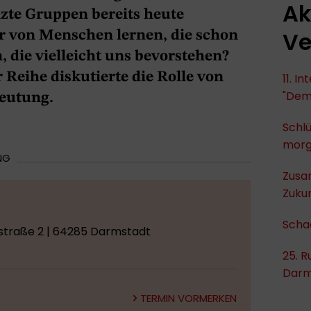
Ak
zte Gruppen bereits heute
Ve
 von Menschen lernen, die schon
 die vielleicht uns bevorstehen?
Reihe diskutierte die Rolle von
11. I
"Dem
eutung.
Schlü
mor
NG
Zusa
Zukun
Scha
straße 2 | 64285 Darmstadt
25. R
Darm
TERMIN VORMERKEN