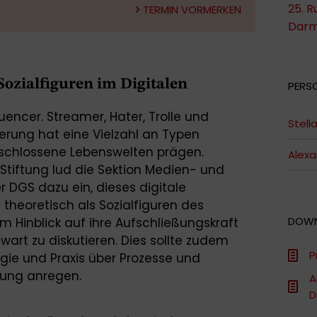
25. R
TERMIN VORMERKEN
Darm
ozialfiguren im Digitalen
PERS
uencer. Streamer, Hater, Trolle und
Stell
sierung hat eine Vielzahl an Typen
erschlossene Lebenswelten prägen.
Alex
iftung lud die Sektion Medien- und
 DGS dazu ein, dieses digitale
theoretisch als Sozialfiguren des
DOW
im Hinblick auf ihre Aufschließungskraft
wart zu diskutieren. Dies sollte zudem
P
ogie und Praxis über Prozesse und
rung anregen.
A
D