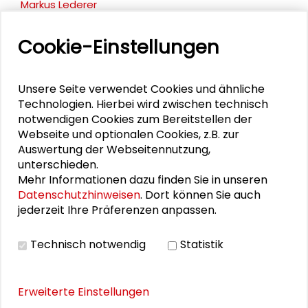
Markus Lederer
Frank Biermann
Cookie-Einstellungen
Christian Hey
Unsere Seite verwendet Cookies und ähnliche
Kerstin Krellenberg
Technologien. Hierbei wird zwischen technisch
notwendigen Cookies zum Bereitstellen der
Webseite und optionalen Cookies, z.B. zur
Auswertung der Webseitennutzung,
DOWNLOADS
unterschieden.
Mehr Informationen dazu finden Sie in unseren
Flyer
Datenschutzhinweisen
. Dort können Sie auch
jederzeit Ihre Präferenzen anpassen.
Technisch notwendig
Statistik
THEMEN ZU DIESEM BEITRAG
Demokratie und Engagement
Erweiterte Einstellungen
Kommunikation und Kultur