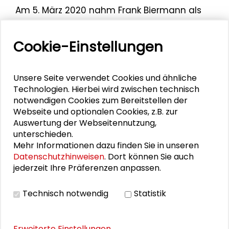
Am 5. März 2020 nahm Frank Biermann als
Diskutant an der öffentlichen
Podiumsdiskussion „Sustainable
Cookie-Einstellungen
Development Goals: Transformative Kraft
der Nachhaltigkeitspolitik?“
im Schader-
Forum teil, die in Kooperation des
Unsere Seite verwendet Cookies und ähnliche
Arbeitskreises Umwelt/Global Change der
Technologien. Hierbei wird zwischen technisch
Deutschen Vereinigung für
notwendigen Cookies zum Bereitstellen der
Webseite und optionalen Cookies, z.B. zur
Politikwissenschaft (DVPW) und der
Auswertung der Webseitennutzung,
Schader-Stiftung durchgeführt wurde.
unterschieden.
Mehr Informationen dazu finden Sie in unseren
Datenschutzhinweisen
. Dort können Sie auch
jederzeit Ihre Präferenzen anpassen.
Personen im Kontext
Technisch notwendig
Statistik
Christian Hey
Erweiterte Einstellungen