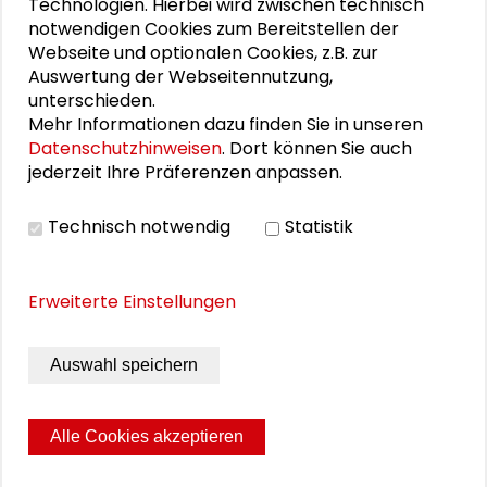
Technologien. Hierbei wird zwischen technisch
Tischgespräch: Erleben
notwendigen Cookies zum Bereitstellen der
Webseite und optionalen Cookies, z.B. zur
Auswertung der Webseitennutzung,
unterschieden.
PERSONEN IM KONTEXT
Mehr Informationen dazu finden Sie in unseren
Datenschutzhinweisen
. Dort können Sie auch
Alexander Gemeinhardt
jederzeit Ihre Präferenzen anpassen.
Michael Waidner
Technisch notwendig
Statistik
Erweiterte Einstellungen
THEMEN ZU DIESEM BEITRAG
Kommunikation und Kultur
Auswahl speichern
Demokratie und Engagement
Schader-News
Alle Cookies akzeptieren
Internationale Politik
Seite drucken
Sitemap
Impressum
Datenschutz