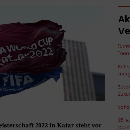
Ak
Ve
11. I
"Dem
Schlü
mor
Zusa
Zukun
Scha
25. R
sterschaft 2022 in Katar steht vor
Darm