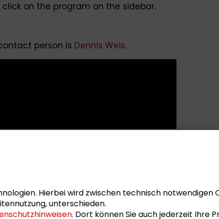
e click on the program on the sidebar.
 contact person is
Dennis Weis
.
nologien. Hierbei wird zwischen technisch notwendigen 
itennutzung, unterschieden.
enschutzhinweisen
. Dort können Sie auch jederzeit Ihre