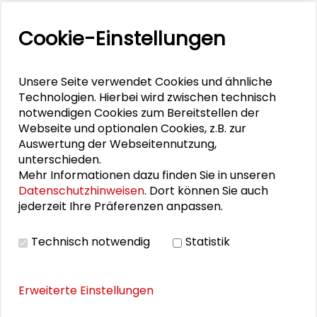
PERSONEN IM KONTEXT
Cookie-Einstellungen
Markus Lederer
Unsere Seite verwendet Cookies und ähnliche
Iris Behr
Technologien. Hierbei wird zwischen technisch
notwendigen Cookies zum Bereitstellen der
Kerstin Krellenberg
Webseite und optionalen Cookies, z.B. zur
Auswertung der Webseitennutzung,
unterschieden.
Mehr Informationen dazu finden Sie in unseren
DOWNLOADS
Datenschutzhinweisen
. Dort können Sie auch
jederzeit Ihre Präferenzen anpassen.
Call for Papers
Programm
Technisch notwendig
Statistik
Erweiterte Einstellungen
THEMEN ZU DIESEM BEITRAG