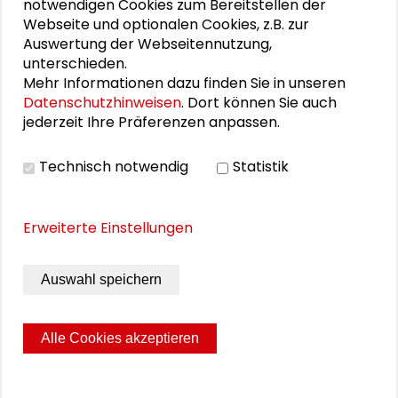
notwendigen Cookies zum Bereitstellen der
Veranstaltungen
Webseite und optionalen Cookies, z.B. zur
Auswertung der Webseitennutzung,
unterschieden.
11. Internationale Waldkunstkonferenz
Mehr Informationen dazu finden Sie in unseren
"Demokratischer Wald"
Datenschutzhinweisen
. Dort können Sie auch
jederzeit Ihre Präferenzen anpassen.
Schlüsseltexte für die Wirtschaft von morgen
Technisch notwendig
Statistik
Zusammen mehr erreichen – Zukunftsbündnis im
Dialog
Erweiterte Einstellungen
Schader-Festival 2026
Auswahl speichern
25. Runder Tisch Wissenschaftsstadt Darmstadt
Alle Cookies akzeptieren
Seite drucken
Sitemap
Impressum
Datenschutz
© 2026 Schader-Stiftung