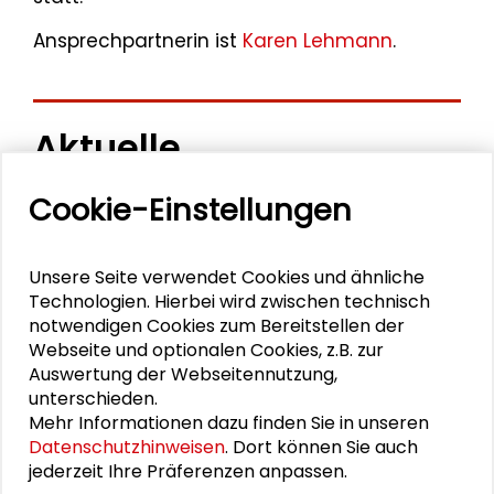
Ansprechpartnerin ist
Karen Lehmann
.
Aktuelle
Veranstaltungen
Cookie-Einstellungen
11. Internationale Waldkunstkonferenz
Unsere Seite verwendet Cookies und ähnliche
"Demokratischer Wald"
Technologien. Hierbei wird zwischen technisch
notwendigen Cookies zum Bereitstellen der
Schlüsseltexte für die Wirtschaft von morgen
Webseite und optionalen Cookies, z.B. zur
Auswertung der Webseitennutzung,
Zusammen mehr erreichen – Zukunftsbündnis im
unterschieden.
Dialog
Mehr Informationen dazu finden Sie in unseren
Datenschutzhinweisen
. Dort können Sie auch
Schader-Festival 2026
jederzeit Ihre Präferenzen anpassen.