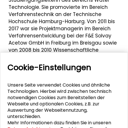
Studiengangsleiterin des Bereichs Water
Technologie. Sie promovierte im Bereich
Verfahrenstechnik an der Technische
Hochschule Hamburg-Harburg. Von 2011 bis
2017 war sie Projektmanagerin im Bereich
Verfahrensentwicklung bei der F&E Solvay
Acetow GmbH in Freiburg im Breisgau sowie
von 2008 bis 2010 Wissenschaftliche
Mitarbeiterin am Institut für
Abwasserwirtschaft und Gewässerschutz an
Cookie-Einstellungen
der Technischen Universität Hamburg-
Harburg.
Unsere Seite verwendet Cookies und ähnliche
Sie war am 15. März 2022 Mitveranstalterin
Technologien. Hierbei wird zwischen technisch
des Workshops
„Konflikte um Wasser“
und
notwendigen Cookies zum Bereitstellen der
Webseite und optionalen Cookies, z.B. zur
moderierte das Podiumsgespräch
„Wem
Auswertung der Webseitennutzung,
gehört das Wasser? – Lösungsansätze einer
unterschieden.
Verteilungsfrage“
im Rahmen der
4.
Mehr Informationen dazu finden Sie in unseren
Darmstädter Tage der Transformation