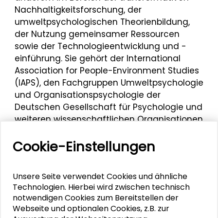
Nachhaltigkeitsforschung, der
umweltpsychologischen Theorienbildung,
der Nutzung gemeinsamer Ressourcen
sowie der Technologieentwicklung und -
einführung. Sie gehört der International
Association for People-Environment Studies
(IAPS), den Fachgruppen Umweltpsychologie
und Organisationspsychologie der
Deutschen Gesellschaft für Psychologie und
weiteren wissenschaftlichen Organisationen
an.
Cookie-Einstellungen
Im Rahmen der Darmstädter Tage der
Transformation war Petra Schweizer-Ries
Referentin beim Workshop
„Die
Unsere Seite verwendet Cookies und ähnliche
Technologien. Hierbei wird zwischen technisch
Energiewende aktiv mitgestalten:
notwendigen Cookies zum Bereitstellen der
Kooperation, Weiterbildung und
Webseite und optionalen Cookies, z.B. zur
Fachkräftegewinnung
“ am 12. Juni 2023.