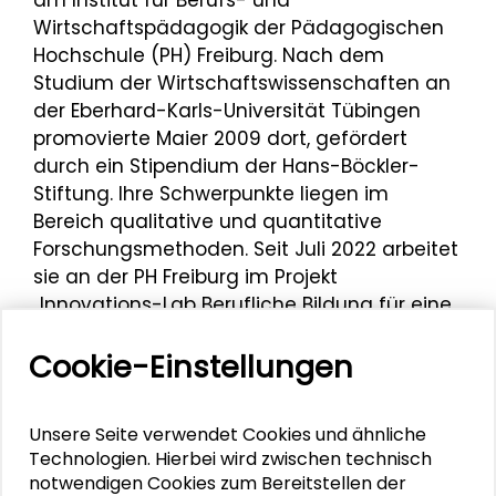
am Institut für Berufs- und
Wirtschaftspädagogik der Pädagogischen
Hochschule (PH) Freiburg. Nach dem
Studium der Wirtschaftswissenschaften an
der Eberhard-Karls-Universität Tübingen
promovierte Maier 2009 dort, gefördert
durch ein Stipendium der Hans-Böckler-
Stiftung. Ihre Schwerpunkte liegen im
Bereich qualitative und quantitative
Forschungsmethoden. Seit Juli 2022 arbeitet
sie an der PH Freiburg im Projekt
„Innovations-Lab Berufliche Bildung für eine
innovative Energiewende (Inno-Lab BBEW)“.
Cookie-Einstellungen
Im Rahmen der Darmstädter Tage der
Transformation 2023 war Mechthild Maier
Kooperationspartnerin beim Workshop
„Die
Unsere Seite verwendet Cookies und ähnliche
Technologien. Hierbei wird zwischen technisch
Energiewende aktiv mitgestalten:
notwendigen Cookies zum Bereitstellen der
Kooperation, Weiterbildung und