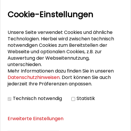
Vor seiner Tätigkeit als Direktor des
Cookie-Einstellungen
Hessischen Landesmuseums Darmstadt, die
er 2019 aufnahm, war er Direktor des
Unsere Seite verwendet Cookies und ähnliche
Museums Liebermann-Villa in Berlin. Zudem
Technologien. Hierbei wird zwischen technisch
ist er als Kurator für die Hamburger
notwendigen Cookies zum Bereitstellen der
Kunsthalle, das Kunsthaus Apolda, das
Webseite und optionalen Cookies, z.B. zur
Museum Kurhaus Kleve oder das Museum
Auswertung der Webseitennutzung,
für Kunst und Gewerbe, wo er sein
unterschieden.
wissenschaftliches Volontariat absolvierte,
Mehr Informationen dazu finden Sie in unseren
tätig gewesen.
Datenschutzhinweisen
. Dort können Sie auch
jederzeit Ihre Präferenzen anpassen.
Er ist mit der Schader-Stiftung über den
Runden Tisch Wissenschaftsstadt
Technisch notwendig
Statistik
Darmstadt
verbunden; im Rahmen der
Ausstellung "
Versäumte Bilder – Frauen in
der Wissenschaft sichtbar machen
" im
Erweiterte Einstellungen
Schader-Forum gestaltete er 2024 eine