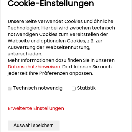
Cookie-Einstellungen
Veranstaltungen
11. Internationale Waldkunstkonferenz
Unsere Seite verwendet Cookies und ähnliche
"Demokratischer Wald"
Technologien. Hierbei wird zwischen technisch
notwendigen Cookies zum Bereitstellen der
Webseite und optionalen Cookies, z.B. zur
Schlüsseltexte für die Wirtschaft von morgen
Auswertung der Webseitennutzung,
unterschieden.
Zusammen mehr erreichen – Zukunftsbündnis im
Mehr Informationen dazu finden Sie in unseren
Dialog
Datenschutzhinweisen
. Dort können Sie auch
jederzeit Ihre Präferenzen anpassen.
Schader-Festival 2026
25. Runder Tisch Wissenschaftsstadt Darmstadt
Technisch notwendig
Statistik
Erweiterte Einstellungen
DOWNLOADS
Auswahl speichern
Flyer Kollapsologie Workshop 3