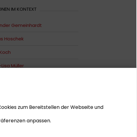
ONEN IM KONTEXT
ander Gemeinhardt
us Hoschek
 Koch
Lisa Müller
a Stein
 Uschatov
Cookies zum Bereitstellen der Webseite und
 Präferenzen anpassen.