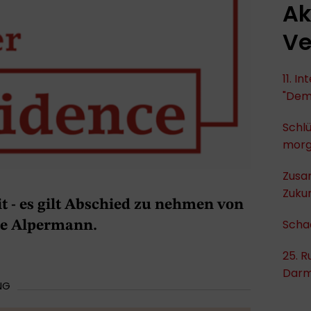
Ak
Ve
11. I
"Dem
Schlü
mor
Zusa
Zukun
it - es gilt Abschied zu nehmen von
Scha
je Alpermann.
25. R
Darm
NG