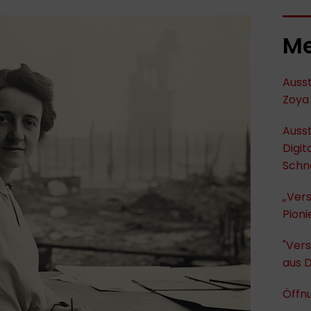
Me
Ausst
Zoya 
Ausst
Digit
Schn
„Ver
Pioni
"Vers
aus 
Öffnu