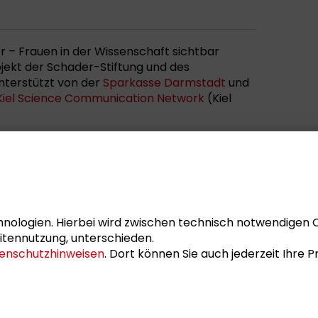
r – Frauen in der Wissenschaft sichtbar
jekt der Schader-Stiftung und des
unterstützt von der
Sparkasse Darmstadt
und
Kiel Science Communication Network
(Kiel
nologien. Hierbei wird zwischen technisch notwendigen 
itennutzung, unterschieden.
enschutzhinweisen
. Dort können Sie auch jederzeit Ihre