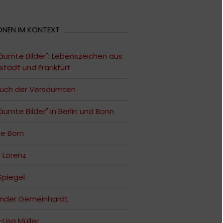
ONEN IM KONTEXT
äumte Bilder": Lebenszeichen aus
tadt und Frankfurt
ruch der Versäumten
äumte Bilder" in Berlin und Bonn
e Born
a Lorenz
 Spiegel
ander Gemeinhardt
Lisa Müller