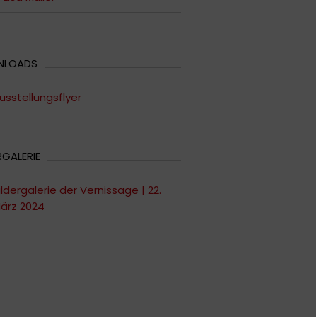
NLOADS
usstellungsflyer
RGALERIE
ildergalerie der Vernissage | 22.
ärz 2024