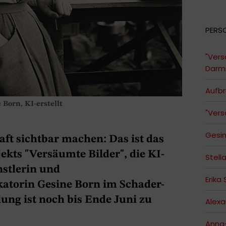
PERS
"Vers
Darms
Aufb
 Born, KI-erstellt
"Vers
Gesin
ft sichtbar machen: Das ist das
ekts "Versäumte Bilder", die KI-
Stell
nstlerin und
Erika
torin Gesine Born im Schader-
lung ist noch bis Ende Juni zu
Alex
Anna-