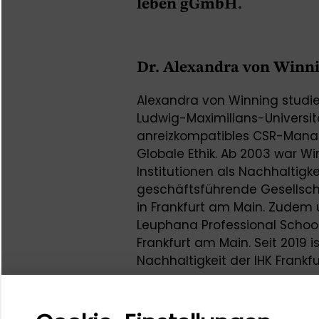
leben gGmbH.
Dr. Alexandra von Winn
Alexandra von Winning studie
Ludwig-Maximilians-Universi
anreizkompatibles CSR-Man
Globale Ethik. Ab 2003 war 
Institutionen als Nachhaltigkei
geschäftsführende Gesellsch
in Frankfurt am Main. Zudem u
Leuphana Professional Schoo
Frankfurt am Main. Seit 2019 
Nachhaltigkeit der IHK Frankf
Kleinunternehmen innerhalb d
Sie ist Schulungspartnerin de
Tätigkeitsbereich umfasst N