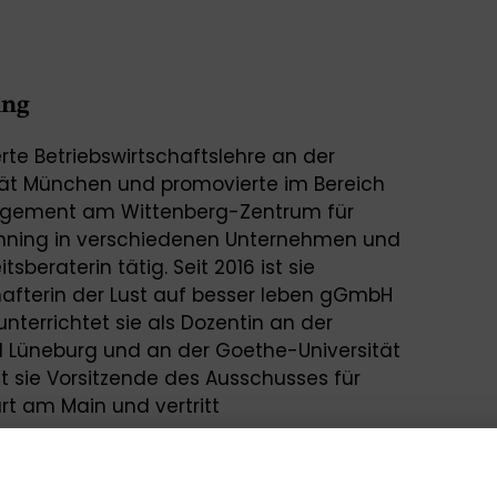
ing
rte Betriebswirtschaftslehre an der
tät München und promovierte im Bereich
agement am Wittenberg-Zentrum für
Winning in verschiedenen Unternehmen und
tsberaterin tätig. Seit 2016 ist sie
afterin der Lust auf besser leben gGmbH
nterrichtet sie als Dozentin an der
l Lüneburg und an der Goethe-Universität
ist sie Vorsitzende des Ausschusses für
urt am Main und vertritt
er Hessischen Nachhaltigkeitsstrategie.
s Deutschen Nachhaltigkeitskodex. Ihr
achhaltigkeitsberatung sowie die Themen