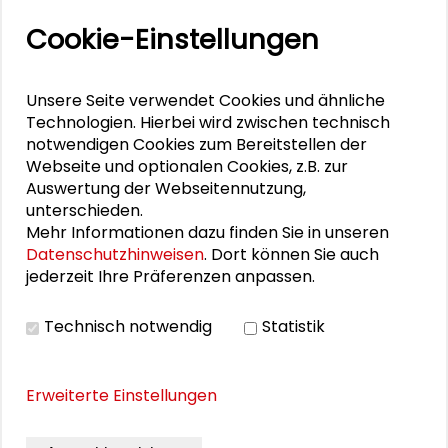
Aktuelle
Cookie-Einstellungen
Veranstaltungen
11. Internationale Waldkunstkonferenz
Unsere Seite verwendet Cookies und ähnliche
"Demokratischer Wald"
Technologien. Hierbei wird zwischen technisch
notwendigen Cookies zum Bereitstellen der
Webseite und optionalen Cookies, z.B. zur
Schlüsseltexte für die Wirtschaft von morgen
Auswertung der Webseitennutzung,
unterschieden.
Zusammen mehr erreichen – Zukunftsbündnis im
Mehr Informationen dazu finden Sie in unseren
Dialog
Datenschutzhinweisen
. Dort können Sie auch
jederzeit Ihre Präferenzen anpassen.
Schader-Festival 2026
25. Runder Tisch Wissenschaftsstadt Darmstadt
Technisch notwendig
Statistik
Erweiterte Einstellungen
DOWNLOADS