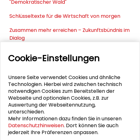
"Demokratischer Wald"
Schlüsseltexte für die Wirtschaft von morgen
Zusammen mehr erreichen – Zukunftsbündnis im
Dialog
Schader-Festival 2026
Cookie-Einstellungen
25. Runder Tisch Wissenschaftsstadt Darmstadt
Unsere Seite verwendet Cookies und ähnliche
Technologien. Hierbei wird zwischen technisch
notwendigen Cookies zum Bereitstellen der
DOWNLOADS
Webseite und optionalen Cookies, z.B. zur
Auswertung der Webseitennutzung,
Einigkeit und Recht auf Gleichheit
unterschieden.
Mehr Informationen dazu finden Sie in unseren
Datenschutzhinweisen
. Dort können Sie auch
jederzeit Ihre Präferenzen anpassen.
VIDEO