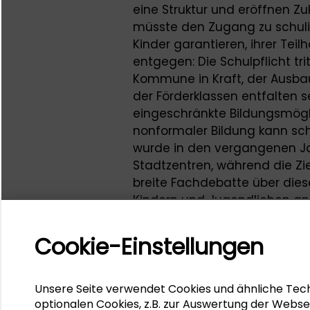
eine Struktur und eröffnen Zu
müsste den Zugang zu schuli
Kinder garantieren, ihrer Tei
entgegen: Die Schulpflicht tr
Kommune in Kraft, der Ausbau
der Förderklassen entfalten 
eingeschränkte Bildungsmögl
nonformaler Bildung kann sch
wurde in den vergangenen Ja
Stadtzentren, während die Zie
breite Fachdebatte über dies
Kindern und Jugendlichen an 
Diskutieren möchten wir die 
„einer Schule für alle“ werden
Cookie-Einstellungen
und der Kinder- und Jugendhi
eigenständige Anbieter von 
welche Konzepte geflüchtete
Unsere Seite verwendet Cookies und ähnliche Tech
an Bildung in den verschied
optionalen Cookies, z.B. zur Auswertung der Webse