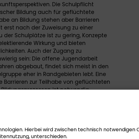
kunftsperspektiven. Die Schulpflicht
scher Bildung auch für geflüchtete
lhabe an Bildung stehen aber Barrieren
itt erst nach der Zuweisung zu einer
 der Schulplätze ist zu gering, Konzepte
selektierende Wirkung und bieten
ichkeiten. Auch der Zugang zu
wierig sein: Die offene Jugendarbeit
hren abgebaut, findet sich meist in den
lgruppe eher in Randgebieten lebt. Eine
e Barrieren zur Teilhabe von geflüchteten
Bildungsprozessen ist notwendig.
Fragen danach, wie unsere Schulen zu
 können, welche Rolle der Sozialen Arbeit
lfe als Kooperationspartner oder als
Bildungsmöglichkeiten zukommen können,
n Kindern und Jugendlichen die Teilhabe
nologien. Hierbei wird zwischen technisch notwendigen 
enen Einrichtungen des Bildungssystems
itennutzung, unterschieden.