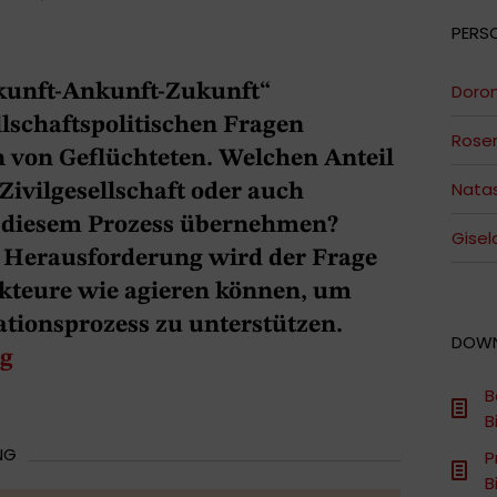
PERS
kunft-Ankunft-Zukunft“
Doron
llschaftspolitischen Fragen
Rosem
n von Geflüchteten. Welchen Anteil
Nata
Zivilgesellschaft oder auch
n diesem Prozess übernehmen?
Gisel
n Herausforderung wird der Frage
kteure wie agieren können, um
tionsprozess zu unterstützen.
DOW
ng
B
B
NG
P
B