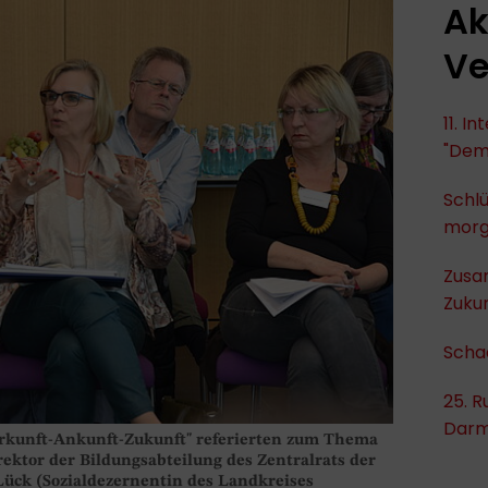
Ak
Ve
11. I
"Dem
Schlü
mor
Zusa
Zukun
Scha
25. R
Darm
rkunft-Ankunft-Zukunft" referierten zum Thema
irektor der Bildungsabteilung des Zentralrats der
Lück (Sozialdezernentin des Landkreises