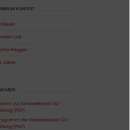
ONEN IM KONTEXT
 Kiesel
arie Lück
scha Riegger
a Jakob
NLOADS
ericht zur Denkwerkstatt 02 -
ildung (PDF)
rogramm der Denkwerkstatt 02 -
ildung (PDF)