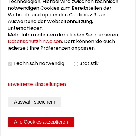
Technologien. Hierbei wird zwischen technisch
notwendigen Cookies zum Bereitstellen der
DOWNLOADS
Webseite und optionalen Cookies, z.B. zur
Auswertung der Webseitennutzung,
Programm Lehren aus Afghanistan
unterschieden.
Mehr Informationen dazu finden Sie in unseren
Datenschutzhinweisen
. Dort können Sie auch
jederzeit Ihre Präferenzen anpassen.
VIDEO
Technisch notwendig
Statistik
Video ansehen
Erweiterte Einstellungen
BILDERGALERIE
Auswahl speichern
Impressionen der Veranstaltung
Alle Cookies akzeptieren
Seite drucken
Sitemap
Impressum
Datenschutz