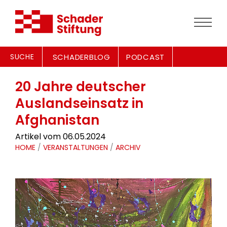
SUCHE
SCHADERBLOG
PODCAST
20 Jahre deutscher
Auslandseinsatz in
Afghanistan
Artikel vom 06.05.2024
HOME
/
VERANSTALTUNGEN
/
ARCHIV