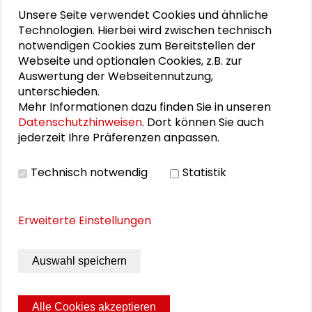
Unsere Seite verwendet Cookies und ähnliche
Technologien. Hierbei wird zwischen technisch
notwendigen Cookies zum Bereitstellen der
DOWNLOADS
Webseite und optionalen Cookies, z.B. zur
Auswertung der Webseitennutzung,
Programm
unterschieden.
Vortrag Markus Götz
Mehr Informationen dazu finden Sie in unseren
Datenschutzhinweisen
. Dort können Sie auch
Vortrag Jan Lask
jederzeit Ihre Präferenzen anpassen.
Präsentation Wandelbares Darmstadt
Technisch notwendig
Statistik
Präsentation Fraunhofer ISI
Erweiterte Einstellungen
BILDERGALERIE
Auswahl speichern
Impressionen vom Workshop
Alle Cookies akzeptieren