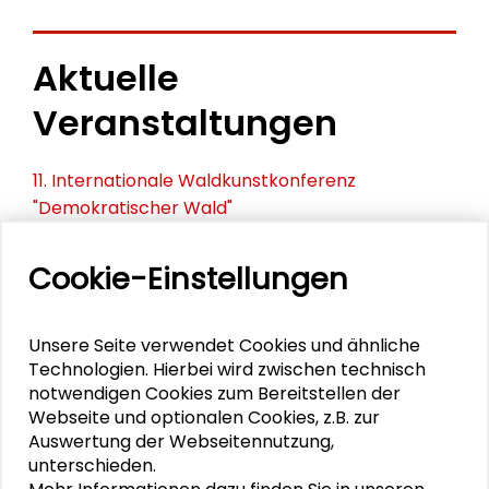
Aktuelle
Veranstaltungen
11. Internationale Waldkunstkonferenz
"Demokratischer Wald"
Schlüsseltexte für die Wirtschaft von morgen
Cookie-Einstellungen
Zusammen mehr erreichen – Zukunftsbündnis im
Dialog
Unsere Seite verwendet Cookies und ähnliche
Technologien. Hierbei wird zwischen technisch
Schader-Festival 2026
notwendigen Cookies zum Bereitstellen der
Webseite und optionalen Cookies, z.B. zur
25. Runder Tisch Wissenschaftsstadt Darmstadt
Auswertung der Webseitennutzung,
unterschieden.