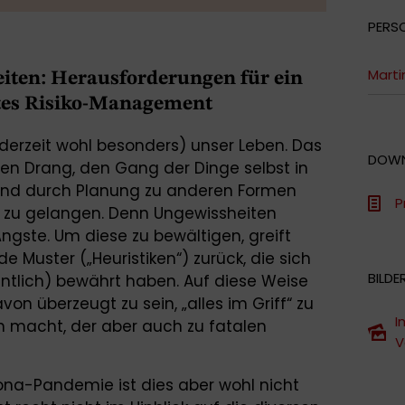
PERS
Marti
ten: Herausforderungen für ein
rtes Risiko-Management
erzeit wohl besonders) unser Leben. Das
DOW
kten Drang, den Gang der Dinge selbst in
und durch Planung zu anderen Formen
P
g zu gelangen. Denn Ungewissheiten
ngste. Um diese zu bewältigen, greift
Muster („Heuristiken“) zurück, die sich
BILDE
ntlich) bewährt haben. Auf diese Weise
on überzeugt zu sein, „alles im Griff“ zu
I
nn macht, der aber auch zu fatalen
V
ona-Pandemie ist dies aber wohl nicht