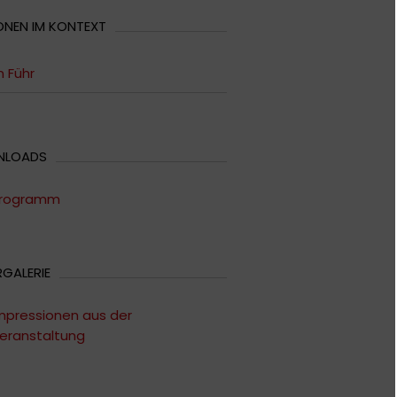
ONEN IM KONTEXT
n Führ
NLOADS
rogramm
RGALERIE
mpressionen aus der
eranstaltung