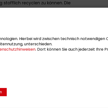
 stofflich recyclen zu können. Die
ktes präsentierten Studierende des 4.
 eng verwandt ist die Master-Arbeit von
uchte, unter welchen Randbedingungen
tsmodelle für Textilien in der Circular
nologien. Hierbei wird zwischen technisch notwendigen 
auli
itennutzung, unterschieden.
enschutzhinweisen
. Dort können Sie auch jederzeit Ihre
en
sum
Datenschutz