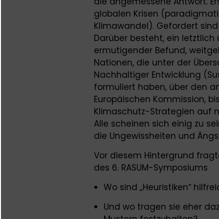
die angemessene Antwort. Erst
globalen Krisen (paradigmatisc
Klimawandel). Gefordert sin
Darüber besteht, ein letztlic
ermutigender Befund, weitgeh
Nationen, die unter der Übers
Nachhaltiger Entwicklung (S
formuliert haben, über den a
Europäischen Kommission, bis
Klimaschutz-Strategien auf na
Alle scheinen sich einig zu s
die Ungewissheiten und Ängs
Vor diesem Hintergrund frag
des 6. RASUM-Symposiums
Wo sind „Heuristiken“ hilfre
Und wo tragen sie eher da