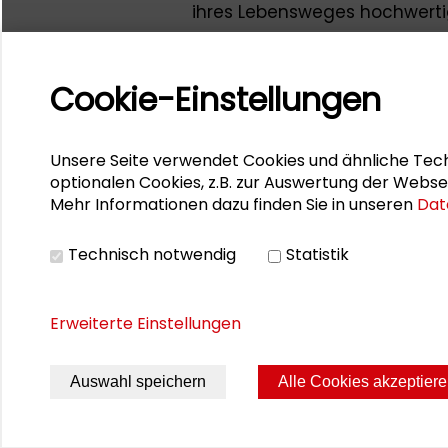
ihres Lebensweges hochwertig
Ergebnisse dieses Praxisproje
RASUM-Jahrgangs. Thematisch
Rebecca Niebler
, die unters
Cookie-Einstellungen
„Abfallwirtschaftliche Geschäf
Economy“ tragfähig sind.
Unsere Seite verwendet Cookies und ähnliche Tech
Ansprechpartnerin ist
Laura P
optionalen Cookies, z.B. zur Auswertung der Webse
Mehr Informationen dazu finden Sie in unseren
Dat
Technisch notwendig
Statistik
Erweiterte Einstellungen
Auswahl speichern
Alle Cookies akzeptier
Seite drucken
Sitemap
Impres