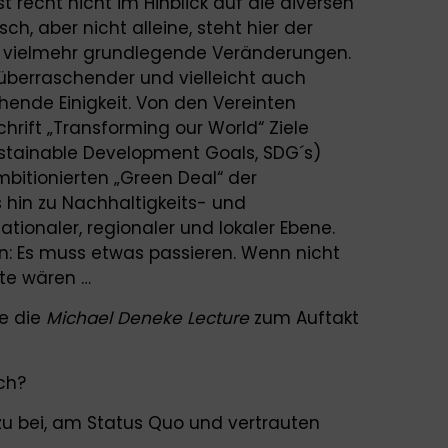
 recht nicht im Hinblick auf die diversen
h, aber nicht alleine, steht hier der
d vielmehr grundlegende Veränderungen.
h überraschender und vielleicht auch
ende Einigkeit. Von den Vereinten
chrift „Transforming our World“ Ziele
ustainable Development Goals, SDG´s)
mbitionierten „Green Deal“ der
 hin zu Nachhaltigkeits- und
tionaler, regionaler und lokaler Ebene.
ein: Es muss etwas passieren. Wenn nicht
te wären …
te die
Michael Deneke Lecture
zum Auftakt
ich?
zu bei, am Status Quo und vertrauten