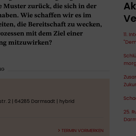
Ak
 Muster zurück, die sich in der
Ve
aben. Wie schaffen wir es im
en, die Bereitschaft zu wecken,
ozessen mit dem Ziel einer
11. I
"Dem
ng mitzuwirken?
Schlü
mor
NG
Zusa
Zukun
Scha
tr. 2 | 64285 Darmsadt | hybrid
25. R
Darm
TERMIN VORMERKEN