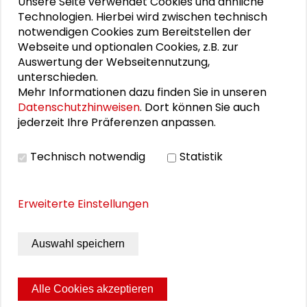
Unsere Seite verwendet Cookies und ähnliche
Schlüsseltexte für die Wirtschaft von morgen
Technologien. Hierbei wird zwischen technisch
notwendigen Cookies zum Bereitstellen der
Zusammen mehr erreichen – Zukunftsbündnis im
Webseite und optionalen Cookies, z.B. zur
Dialog
Auswertung der Webseitennutzung,
unterschieden.
Schader-Festival 2026
Mehr Informationen dazu finden Sie in unseren
Datenschutzhinweisen
. Dort können Sie auch
25. Runder Tisch Wissenschaftsstadt Darmstadt
jederzeit Ihre Präferenzen anpassen.
Technisch notwendig
Statistik
PERSONEN IM KONTEXT
Erweiterte Einstellungen
Jochen Partsch
Tanja Brühl
Auswahl speichern
Alle Cookies akzeptieren