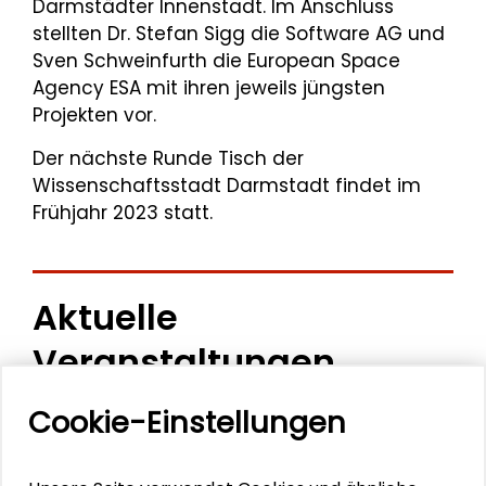
Darmstädter Innenstadt. Im Anschluss
stellten Dr. Stefan Sigg die Software AG und
Sven Schweinfurth die European Space
Agency ESA mit ihren jeweils jüngsten
Projekten vor.
Der nächste Runde Tisch der
Wissenschaftsstadt Darmstadt findet im
Frühjahr 2023 statt.
Aktuelle
Veranstaltungen
Cookie-Einstellungen
11. Internationale Waldkunstkonferenz
"Demokratischer Wald"