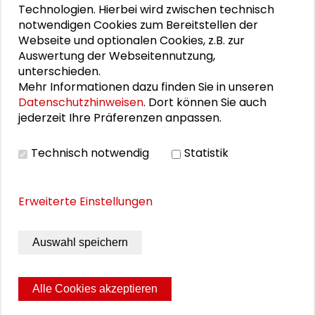
Technologien. Hierbei wird zwischen technisch
Personen im Kontext
notwendigen Cookies zum Bereitstellen der
Webseite und optionalen Cookies, z.B. zur
Auswertung der Webseitennutzung,
Dirk Jörke
unterschieden.
Mehr Informationen dazu finden Sie in unseren
Eberhard Schnebel
Datenschutzhinweisen
. Dort können Sie auch
jederzeit Ihre Präferenzen anpassen.
Gabriel Glöckler
Volker Jung
Technisch notwendig
Statistik
Erweiterte Einstellungen
VIDEO
Auswahl speichern
Video ansehen
Alle Cookies akzeptieren