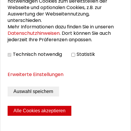
notwendigen Cookies zum Bereitstellen der
Programm Fachforum Soziales
Webseite und optionalen Cookies, z.B. zur
Auswertung der Webseitennutzung,
Demografiebericht Stadt Darmstadt
unterschieden.
Pflegebedarfsplanung Darmstadt
Mehr Informationen dazu finden Sie in unseren
Datenschutzhinweisen
. Dort können Sie auch
Wohnungspolitisches Konzept Darmstadt
jederzeit Ihre Präferenzen anpassen.
Vom Zufluchtsort zur Heimat
Technisch notwendig
Statistik
Auf dem Weg zur inklusiven Stadt
Bildungsbericht Darmstadt
Sozialatlas Darmstadt 2021
Erweiterte Einstellungen
Vortrags-Folien: Dr. Renate Reiter
Auswahl speichern
Vortrags-Folien: Timo Heyn
Alle Cookies akzeptieren
Seite drucken
Sitemap
Impressum
Datenschutz
© 2026 Schader-Stiftung