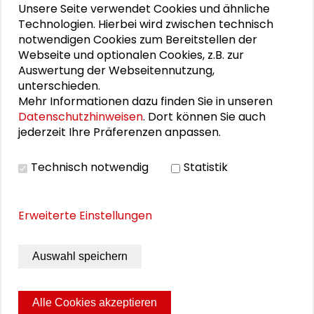
Unsere Seite verwendet Cookies und ähnliche
Schlüsseltexte für die Wirtschaft von morgen
Technologien. Hierbei wird zwischen technisch
notwendigen Cookies zum Bereitstellen der
Zusammen mehr erreichen – Zukunftsbündnis im
Webseite und optionalen Cookies, z.B. zur
Auswertung der Webseitennutzung,
Dialog
unterschieden.
Mehr Informationen dazu finden Sie in unseren
Schader-Festival 2026
Datenschutzhinweisen
. Dort können Sie auch
jederzeit Ihre Präferenzen anpassen.
25. Runder Tisch Wissenschaftsstadt Darmstadt
Technisch notwendig
Statistik
DOWNLOADS
Erweiterte Einstellungen
Programm - Städtetourismus und urbanes
Leben: Zum Verhältnis von Wohnqualität und
Auswahl speichern
Tourismus
Alle Cookies akzeptieren