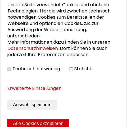
Unsere Seite verwendet Cookies und ähnliche
Gemeinschaften bauen. Neue
Technologien. Hierbei wird zwischen technisch
Wohnformen im Bestand und Neubau
notwendigen Cookies zum Bereitstellen der
Webseite und optionalen Cookies, z.B. zur
Auswertung der Webseitennutzung,
Gemeinschaften bauen. Veränderte
unterschieden.
Gesellschaft – neue Wohnformen
Mehr Informationen dazu finden Sie in unseren
Datenschutzhinweisen
. Dort können Sie auch
jederzeit Ihre Präferenzen anpassen.
Raus aus der Nische – rein in den Markt! Ein
Plädoyer für das Produkt
„gemeinschaftliches Wohnen“
Technisch notwendig
Statistik
Erweiterte Einstellungen
THEMEN ZU DIESEM BEITRAG
Auswahl speichern
Stadtentwicklung und Wohnen
Alle Cookies akzeptieren
Innovative Wohnformen
Wohnen